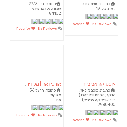
כתובת:
מושב שדה
כתובת:
בזל 27/3,
ניצן משק 19
שכונה א, באר שבע
84102
Favorite
No Reviews
Favorite
No Reviews
אופטיקה אביבית
אורכידאה | מכון יופי באופקים
כתובת:
כוכב מיכאל,
כתובת:
הרצל 36
הדקל, מתחם יופי כפרי (
אופקים‏
בוויז אופטיקה אביבית)
no
7930400
Favorite
No Reviews
Favorite
No Reviews