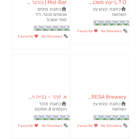
L.T.O יעוץ משכנתאות וכלכלת משפחה | יועץ משכנתאות באשכול
Mid-Bar | בורגר בר | מסעדה באשכול
כתובת:
קיבוץ עין
כתובת:
מתחם
השלושה
אבשלום סנטר, ליד
סופר אשכול
Favorite
No Reviews
Favorite
No Reviews
SABRESA Brewery מבשלת שיכר | מבשלת בירה
א. זוהר – בנייה ויזמות
כתובת:
קיבוץ עין
כתובת:
מרבד
השלושה
הקסמים 6, אופקים
Favorite
No Reviews
Favorite
No Reviews