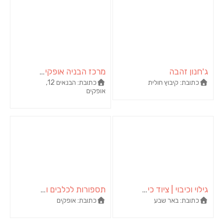
ג'חנון זהבה
מרכז הבניה אופקים – מ.ד אספקה טכנית בע"מ
כתובת:
קיבוץ חולית
כתובת:
הבנאים 12,
אופקים
גילוי וכיבוי | ציוד כיבוי אש | מערכות גילוי וכיבוי אש
תספורות לכלבים וחתולים
כתובת:
באר שבע
כתובת:
אופקים