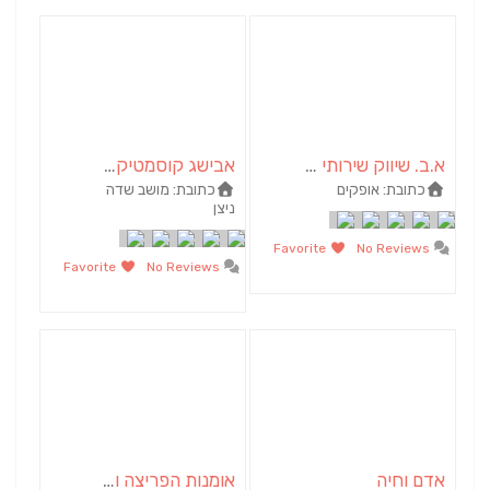
א.ב. שיווק שירותי ניקיון ותחזוקה
אבישג קוסמטיקה מתקדמת | קוסמטיקאית באשכול | הסרת שיער
כתובת:
אופקים
כתובת:
מושב שדה
ניצן
Favorite
No Reviews
Favorite
No Reviews
אדם וחיה
אומנות הפריצה והמיגון