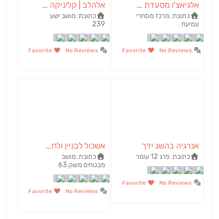
אלגיאצ'ו מסעדת בשרים
אלהלב | קליניקה לאבחון וטיפול בקשיי וויסות חושי | אלה ילגין
כתובת:
מרכז מסחרי
כתובת:
מושב ישע
עמיעוז‏
239
Favorite
No Reviews
Favorite
No Reviews
אנרגיה בהשג ידך
אשכול לבניין ולחקלאי | חומרי בניין באשכול
כתובת:
פרג 12 עומר
כתובת:
מושב
מבטחים משק 63
Favorite
No Reviews
Favorite
No Reviews