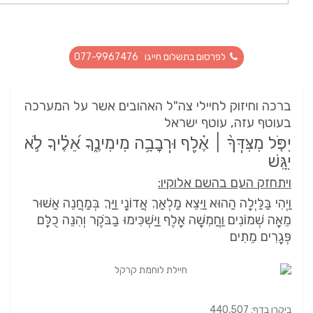
לפרסום בתשלום חייגו 077-9967476
ברכה וחיזוק לחיילי צה"ל האהובים אשר על המערכה
בעוטף עזה, עוטף ישראל
יִפֹּ֤ל מִצִּדְּךָ֨ ׀ אֶ֗לֶף וּרְבָבָ֥ה מִימִינֶ֑ךָ אֵ֝לֶ֗יךָ לֹ֣א
יִגָּֽשׁ
ויתחזק העם בהשם אלוקיו:
וַיְהִי בַּלַּיְלָה הַהוּא וַיֵּצֵא מַלְאַךְ אֲדוֹנָי וַיַּךְ בְּמַחֲנֵה אַשּׁוּר
מֵאָה שְׁמוֹנִים וַחֲמִשָּׁה אָלֶף וַיַּשְׁכִּימוּ בַבֹּקֶר וְהִנֵּה כֻלָּם
פְּגָרִים מֵתִים
ביקרו בדף: 440,507