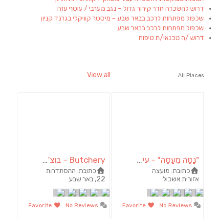
דרוש להשכרה חדר קירור גדול – נגב מערבי / עוטף עזה
שכפול מפתחות לרכב בבאר שבע – מיסטר קוויקלי בגרנד קניון
שכפול מפתחות לרכב בבאר שבע
דרוש /ה טכנאי/ת טיפוח
View all
All Places
"נַסֵּה מְעַסֶּה" – עיסוי | מסאז' | טיפולים | אירועים
Butchery – בוצ’רי אחוזת הבשר
כתובת:
מועצה
כתובת:
ההסתדרות
אזורית אשכול
22, באר שבע
Favorite
No Reviews
Favorite
No Reviews