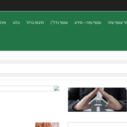
ר עוטף עזה
עוטף עזה – מידע
עוטף נדל”ן
חרבות ברזל
בלוג
אינד