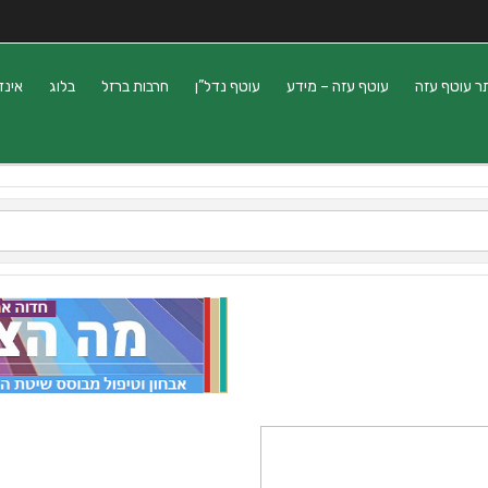
ר עוטף עזה
עוטף עזה – מידע
עוטף נדל”ן
חרבות ברזל
בלוג
אינד