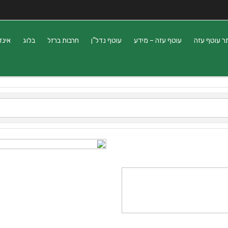
ר עוטף עזה
עוטף עזה – מידע
עוטף נדל”ן
חרבות ברזל
בלוג
אינד