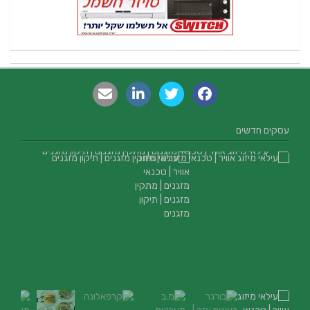
עסקים חדשים
עילאי מיזוג אוויר | טכנאי מזגנים | מתקין מזגנים | תיקון מזגנים