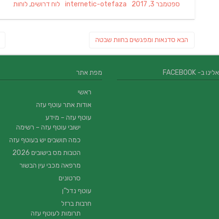
Categories
Author
Posted
ספטמבר 3, 2017
internetic-otefaza
לוח דרושים
,
לוחות
on
ניווט
פוסט
הבא
סדנאות ומפגשים בחוות שבטה
הבא:
 ב- FACEBOOK
מפת אתר
ראשי
אודות אתר עוטף עזה
עוטף עזה – מידע
ישובי עוטף עזה – רשימה
כמה תושבים יש בעוטף עזה
הטבות מס בישובים 2026
מרפאה מכבי עין הבשור
סרטונים
עוטף נדל”ן
חרבות ברזל
תרומות לעוטף עזה