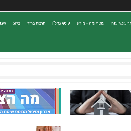
ר עוטף עזה
עוטף עזה – מידע
עוטף נדל”ן
חרבות ברזל
בלוג
אינד