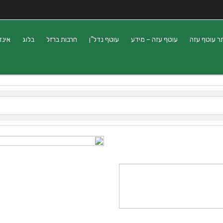
ר עוטף עזה
עוטף עזה – מידע
עוטף נדל”ן
חרבות ברזל
בלוג
אינד