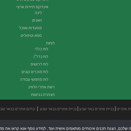
אינדקס תיירות ארצי
לינה
חאנים
מסעדות ואוכל
ספא וטיפולים
לוחות
לוח כללי
לוח נדל"ן
לוח דרושים
לוח מוכרים קונים
לוח מחפשי עבודה
רשת אתרי הלוויין
הצהרת נגישות
ית אתרים
|
בניית אתרים באר שבע
|
בניית אתרים בבאר שבע
|
קידום אתרים בבאר שב
ה שלכם, הצגת תכנים איכותיים מותאמים אישית ועוד. למידע נוסף אנא קראו את מדיני