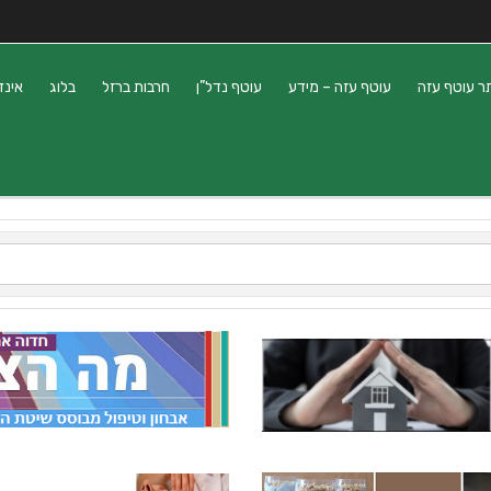
ר עוטף עזה
עוטף עזה – מידע
עוטף נדל”ן
חרבות ברזל
בלוג
אינד