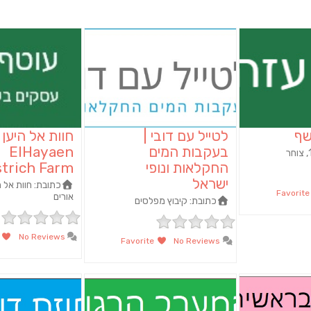
שף
לטייל עם דובי |
חוות אל היען 
בעקבות המים
ElHayaen
החקלאות ונופי
trich Farm
ישראל
כתובת:
חוות אל הי
Favori
‏אורים‏
כתובת:
קיבוץ מפלסים
orite
No Reviews
Favorite
No Reviews