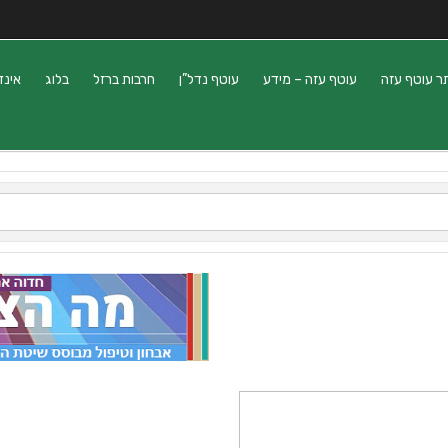
ר עוטף עזה
עוטף עזה – מידע
עוטף נדל”ן
חרבות ברזל
בלוג
אינד