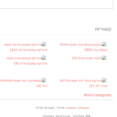
קטגוריות
עסקים
בעוטף עזה
(88)
אינדקס עסקים מרחבי
(66)
חנויות
(9)
אינדקס עסקים ארצי
(8)
אינדקס
קוסמטיקה
ציבור דתי
(5)
ויופי
(4)
More Categories
Places
>
Home
> סלולר, מעבדות סלולר
All סלולר, מעבדות סלולר