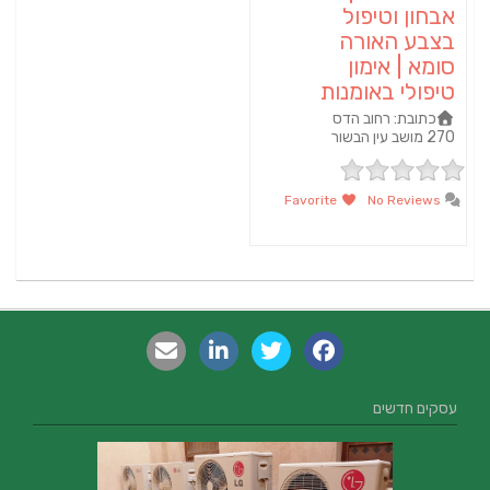
אבחון וטיפול
בצבע האורה
סומא | אימון
טיפולי באומנות
כתובת:
רחוב הדס
270 מושב עין הבשור
Favorite
No Reviews
עסקים חדשים