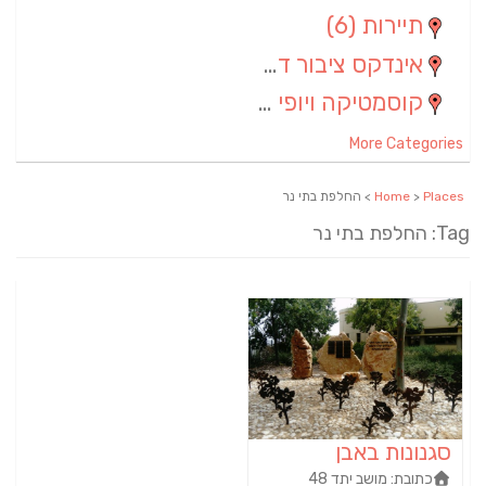
תיירות
(6)
אינדקס ציבור דתי
(5)
קוסמטיקה ויופי
(4)
More Categories
Places
>
Home
> החלפת בתי נר
Tag: החלפת בתי נר
סגנונות באבן
כתובת:
מושב יתד 48