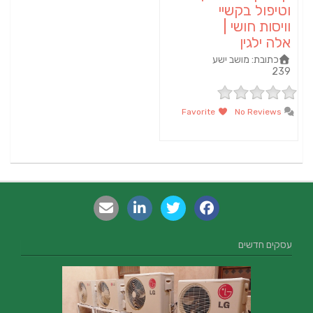
וטיפול בקשיי
וויסות חושי |
אלה ילגין
כתובת:
מושב ישע
239
Favorite
No Reviews
עסקים חדשים