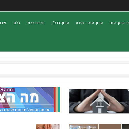
ר עוטף עזה
עוטף עזה – מידע
עוטף נדל”ן
חרבות ברזל
בלוג
אינד