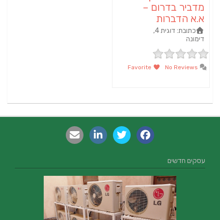
מדביר בדרום –
א.א הדברות
כתובת:
דוגית 4,
דימונה
Favorite
No Reviews
עסקים חדשים