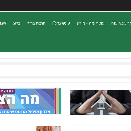
ר עוטף עזה
עוטף עזה – מידע
עוטף נדל”ן
חרבות ברזל
בלוג
אינד