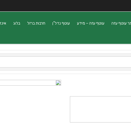
ר עוטף עזה
עוטף עזה – מידע
עוטף נדל”ן
חרבות ברזל
בלוג
אינד