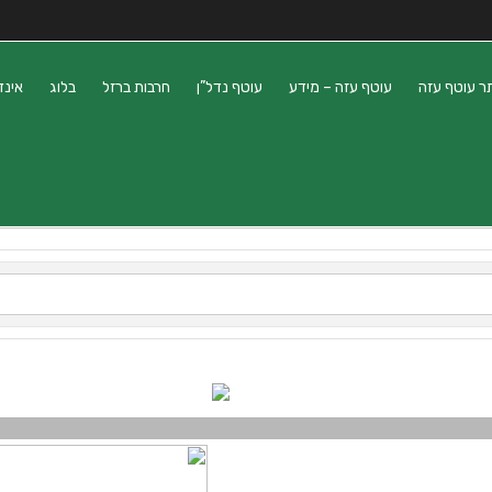
ר עוטף עזה
עוטף עזה – מידע
עוטף נדל”ן
חרבות ברזל
בלוג
אינד