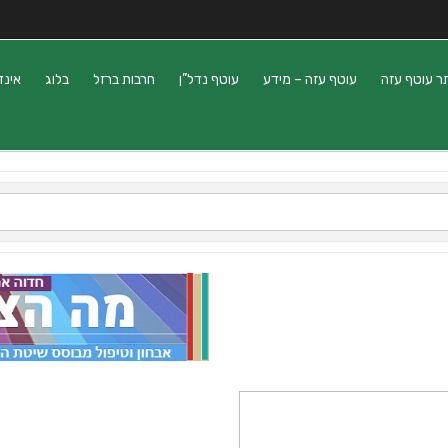
ר עוטף עזה
עוטף עזה – מידע
עוטף נדל”ן
חרבות ברזל
בלוג
אינד