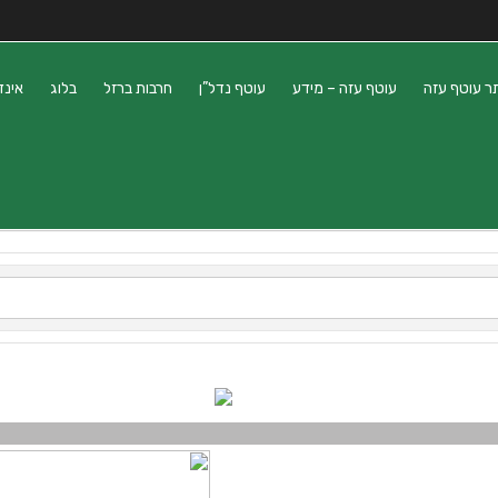
ר עוטף עזה
עוטף עזה – מידע
עוטף נדל”ן
חרבות ברזל
בלוג
אינד