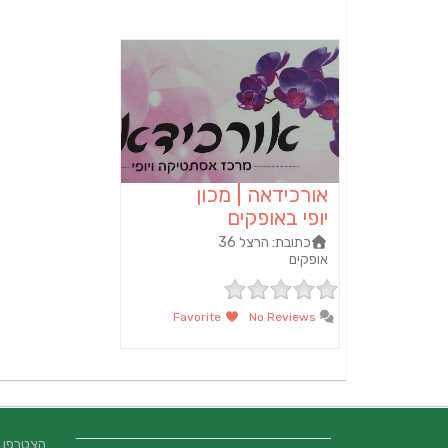
אורכידאה | מכון
יופי באופקים
כתובת:
הרצל 36
אופקים‏
Favorite
No Reviews
הצטרפו אלינו