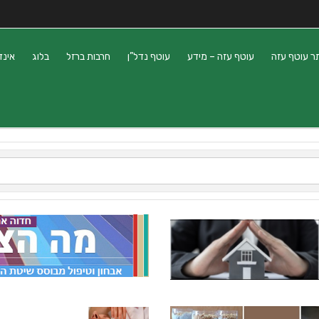
ר עוטף עזה
עוטף עזה – מידע
עוטף נדל”ן
חרבות ברזל
בלוג
אינד