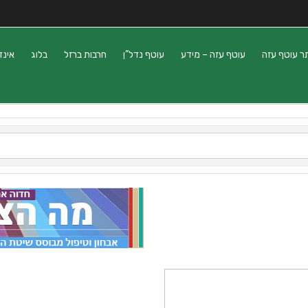
ר עוטף עזה
עוטף עזה – מידע
עוטף נדל”ן
חרבות ברזל
בלוג
אינד