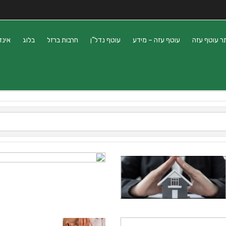
ר עוטף עזה
עוטף עזה – מידע
עוטף נדל”ן
חרבות ברזל
בלוג
אינד