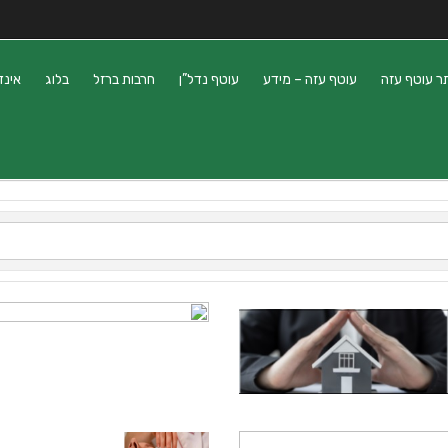
ר עוטף עזה
עוטף עזה – מידע
עוטף נדל”ן
חרבות ברזל
בלוג
אינד