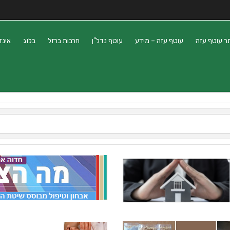
ר עוטף עזה
עוטף עזה – מידע
עוטף נדל”ן
חרבות ברזל
בלוג
אינד