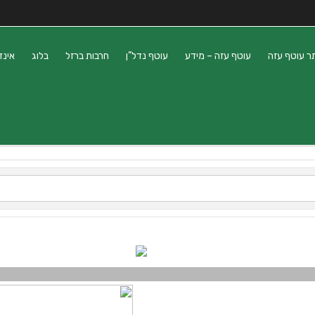
ר עוטף עזה
עוטף עזה – מידע
עוטף נדל”ן
חרבות ברזל
בלוג
אינד