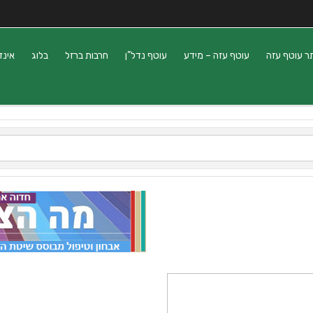
ר עוטף עזה
עוטף עזה – מידע
עוטף נדל”ן
חרבות ברזל
בלוג
אינד