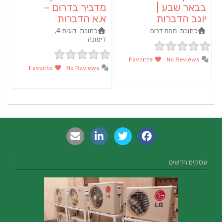
בבאר שבע |
מדביר בדרום –
יוגב הדברות
א.א הדברות
כתובת:
מחוז דרום
כתובת:
דוגית 4,
דימונה
Favorite
No Reviews
Favorite
No Reviews
עסקים חדשים