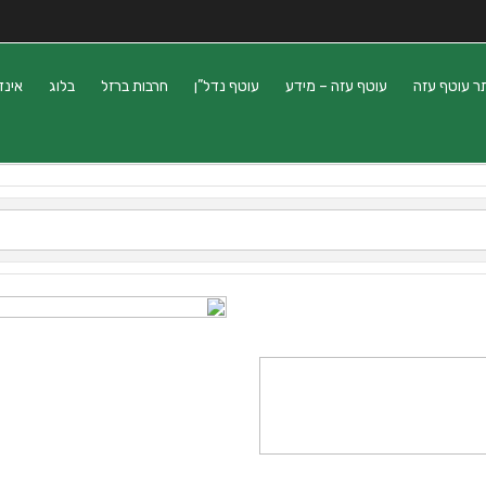
ר עוטף עזה
עוטף עזה – מידע
עוטף נדל”ן
חרבות ברזל
בלוג
אינד