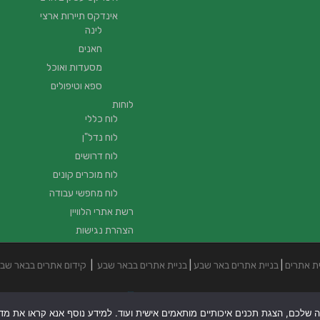
אינדקס תיירות ארצי
לינה
חאנים
מסעדות ואוכל
ספא וטיפולים
לוחות
לוח כללי
לוח נדל"ן
לוח דרושים
לוח מוכרים קונים
לוח מחפשי עבודה
רשת אתרי הלוויין
הצהרת נגישות
ית אתרים
|
בניית אתרים באר שבע
|
בניית אתרים בבאר שבע
|
קידום אתרים בבאר שב
ה שלכם, הצגת תכנים איכותיים מותאמים אישית ועוד. למידע נוסף אנא קראו את מדיני