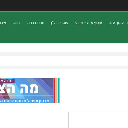
ר עוטף עזה
עוטף עזה – מידע
עוטף נדל”ן
חרבות ברזל
בלוג
אינד