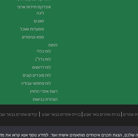
אינדקס תיירות ארצי
לינה
חאנים
מסעדות ואוכל
ספא וטיפולים
לוחות
לוח כללי
לוח נדל"ן
לוח דרושים
לוח מוכרים קונים
לוח מחפשי עבודה
רשת אתרי הלוויין
הצהרת נגישות
ית אתרים
|
בניית אתרים באר שבע
|
בניית אתרים בבאר שבע
|
קידום אתרים בבאר שב
ה שלכם, הצגת תכנים איכותיים מותאמים אישית ועוד. למידע נוסף אנא קראו את מדיני