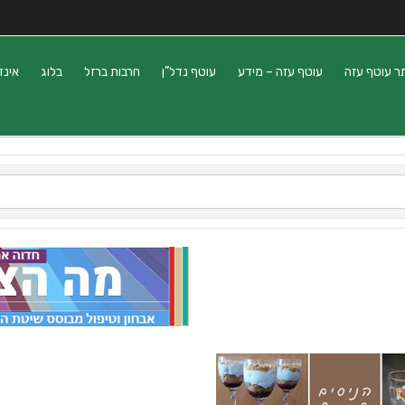
ר עוטף עזה
עוטף עזה – מידע
עוטף נדל”ן
חרבות ברזל
בלוג
אינד