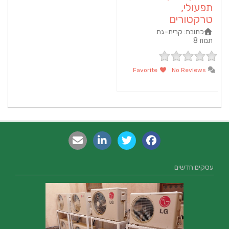
תפעולי,
טרקטורים
כתובת:
קרית-גת
תמוז 8‏
Favorite
No Reviews
עסקים חדשים