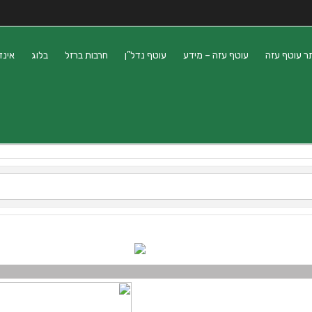
ר עוטף עזה
עוטף עזה – מידע
עוטף נדל”ן
חרבות ברזל
בלוג
אינד