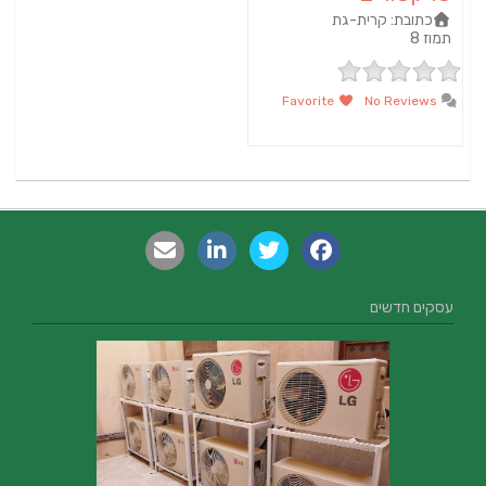
כתובת:
קרית-גת
תמוז 8‏
Favorite
No Reviews
עסקים חדשים