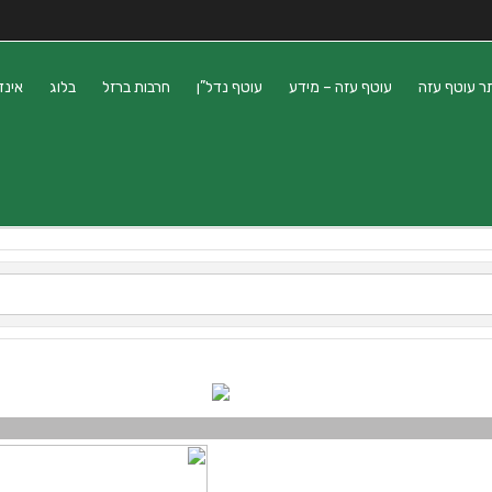
ר עוטף עזה
עוטף עזה – מידע
עוטף נדל”ן
חרבות ברזל
בלוג
אינד