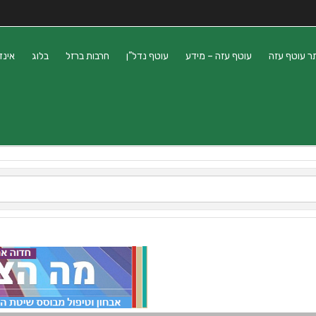
ר עוטף עזה
עוטף עזה – מידע
עוטף נדל”ן
חרבות ברזל
בלוג
אינד