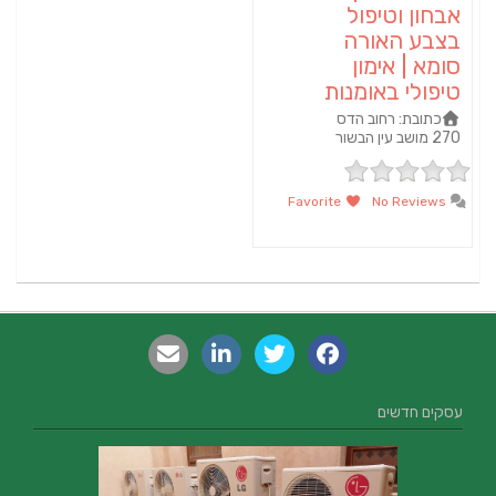
אבחון וטיפול
בצבע האורה
סומא | אימון
טיפולי באומנות
כתובת:
רחוב הדס
270 מושב עין הבשור
Favorite
No Reviews
עסקים חדשים