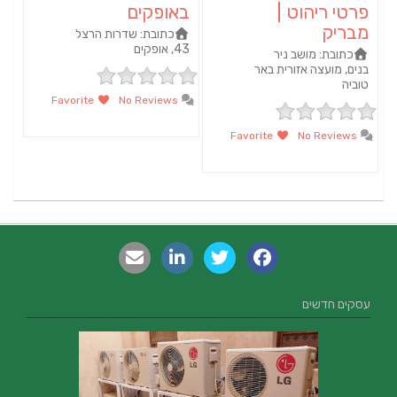
פרטי ריהוט |
באופקים
מבריק
כתובת:
שדרות הרצל
43, אופקים
כתובת:
מושב ניר
בנים, מועצה אזורית באר
טוביה
Favorite
No Reviews
Favorite
No Reviews
עסקים חדשים