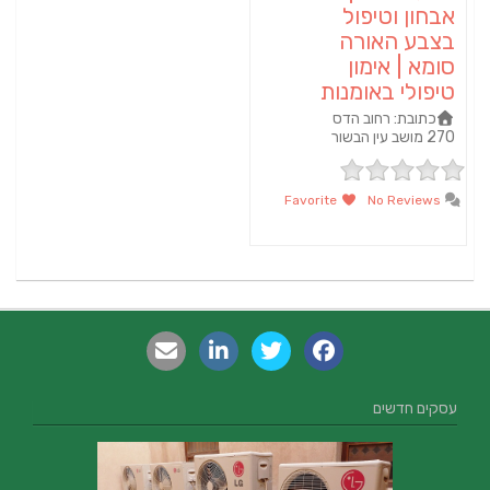
אבחון וטיפול
בצבע האורה
סומא | אימון
טיפולי באומנות
כתובת:
רחוב הדס
270 מושב עין הבשור
Favorite
No Reviews
עסקים חדשים