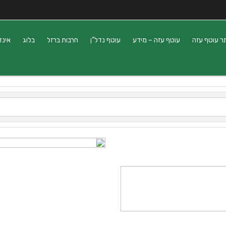
ר עוטף עזה
עוטף עזה – מידע
עוטף נדל”ן
חרבות ברזל
בלוג
אינד