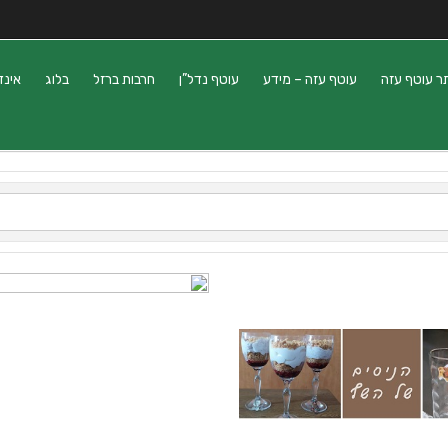
ר עוטף עזה
עוטף עזה – מידע
עוטף נדל”ן
חרבות ברזל
בלוג
אינד