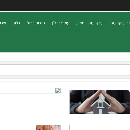
ר עוטף עזה
עוטף עזה – מידע
עוטף נדל”ן
חרבות ברזל
בלוג
אינד