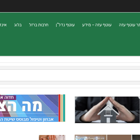
ר עוטף עזה
עוטף עזה – מידע
עוטף נדל”ן
חרבות ברזל
בלוג
אינד