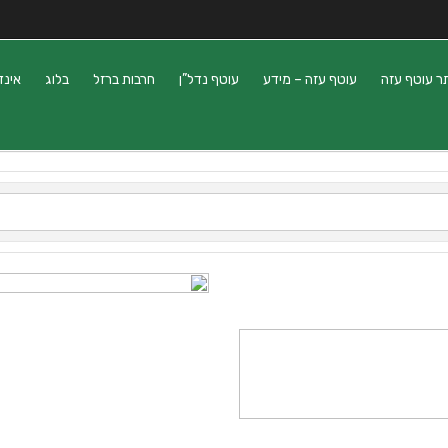
ר עוטף עזה
עוטף עזה – מידע
עוטף נדל”ן
חרבות ברזל
בלוג
אינד