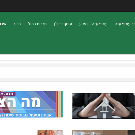
ר עוטף עזה
עוטף עזה – מידע
עוטף נדל”ן
חרבות ברזל
בלוג
אינד