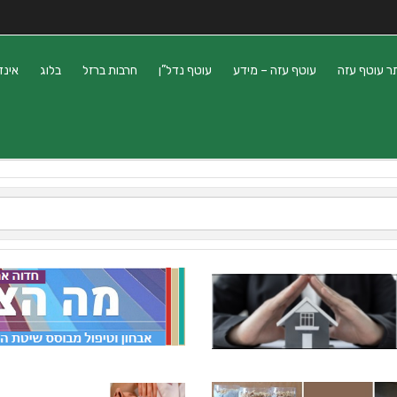
ר עוטף עזה
עוטף עזה – מידע
עוטף נדל”ן
חרבות ברזל
בלוג
אינד