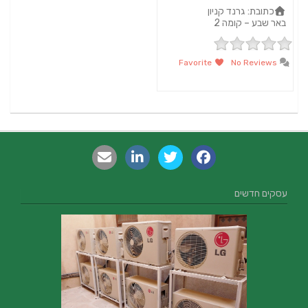
כתובת:
גרנד קניון
באר שבע – קומה 2
Favorite
No Reviews
עסקים חדשים