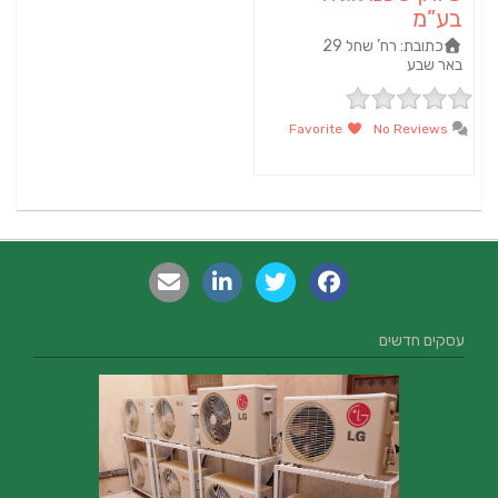
בע”מ
כתובת:
רח’ שחל 29
באר שבע
Favorite
No Reviews
עסקים חדשים