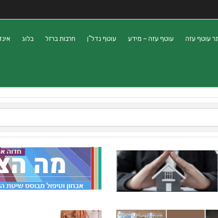
ר עוטף עזה
עוטף עזה – מידע
עוטף נדל”ן
חרבות ברזל
בלוג
אינד