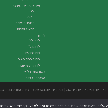
אינדקס תיירות ארצי
לינה
חאנים
מסעדות ואוכל
ספא וטיפולים
לוחות
לוח כללי
לוח נדל"ן
לוח דרושים
לוח מוכרים קונים
לוח מחפשי עבודה
רשת אתרי הלוויין
הצהרת נגישות
ית אתרים
|
בניית אתרים באר שבע
|
בניית אתרים בבאר שבע
|
קידום אתרים בבאר שב
ה שלכם, הצגת תכנים איכותיים מותאמים אישית ועוד. למידע נוסף אנא קראו את מדיני