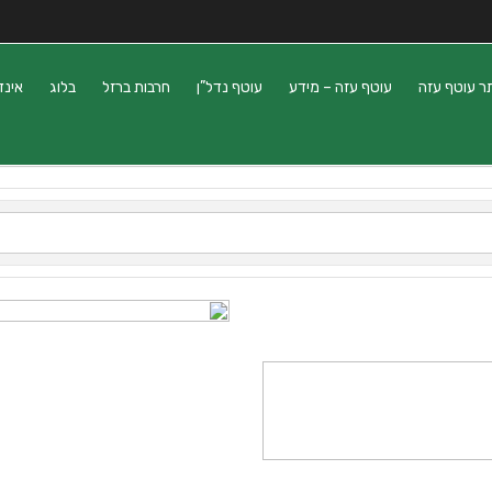
ר עוטף עזה
עוטף עזה – מידע
עוטף נדל”ן
חרבות ברזל
בלוג
אינד