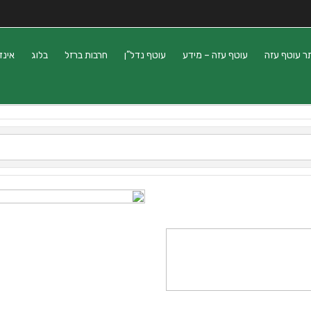
ר עוטף עזה
עוטף עזה – מידע
עוטף נדל”ן
חרבות ברזל
בלוג
אינד